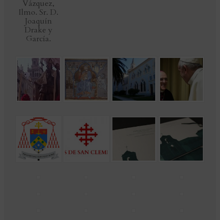
Vázquez,
Ilmo. Sr. D.
Joaquín
Drake y
García.