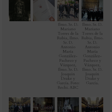
Ilmo. Sr. D.
Ilmo. Sr. D.
Mariano
Mariano
Torres de la
Torres de la
Rubia, Ilmo.
Rubia, Ilmo.
Sr. D.
Sr. D.
Antonio
Antonio
María
María
González-
González-
Pacheco y
Pacheco y
Vázquez,
Vázquez,
Ilmo. Sr. D.
Ilmo. Sr. D.
Joaquín
Joaquín
Drake y
Drake y
García. Foto:
García.
Rechi. ABC