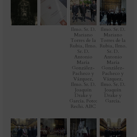
Ilmo. Sr. D.
Ilmo. Sr. D.
Mariano
Mariano
Torres de la
Torres de la
Rubia, Ilmo.
Rubia, Ilmo.
Sr. D.
Sr. D.
Antonio
Antonio
María
María
González-
González-
Pacheco y
Pacheco y
Vázquez,
Vázquez,
Ilmo. Sr. D.
Ilmo. Sr. D.
Joaquín
Joaquín
Drake y
Drake y
García. Foto:
García.
Rechi. ABC