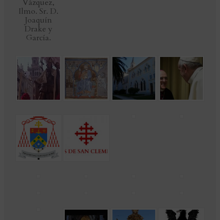
Vázquez,
Ilmo. Sr. D.
Joaquín
Drake y
García.