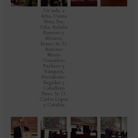
De izda. a
dcha. Dama
Ilma. Sra.
Dña. Eulalia
Romero y
Álvarez,
Ecmo. Sr. D.
Antonio
María
González-
Pacheco y
Vázquez,
Presidente-
Regidor y
Caballero
Ilmo. Sr. D.
Carlos López
y Catalán