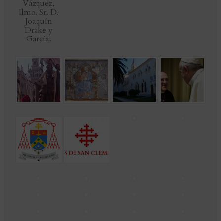
Vázquez,
Ilmo. Sr. D.
Joaquín
Drake y
García.