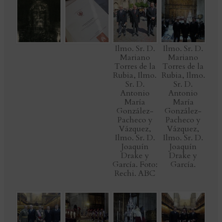
Ilmo. Sr. D.
Ilmo. Sr. D.
Mariano
Mariano
Torres de la
Torres de la
Rubia, Ilmo.
Rubia, Ilmo.
Sr. D.
Sr. D.
Antonio
Antonio
María
María
González-
González-
Pacheco y
Pacheco y
Vázquez,
Vázquez,
Ilmo. Sr. D.
Ilmo. Sr. D.
Joaquín
Joaquín
Drake y
Drake y
García. Foto:
García.
Rechi. ABC