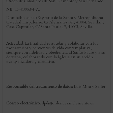
Orden de Caballeros de San Clemente y San Fernando
NIF: R-4100694-A.
Domicilio social: Sagrario de la Santa y Metropolitana
Catedral Hispalense. C/ Alemanes s/n, 41004, Sevilla, y
Casa Capitular, C/ Santa Paula, 9, 41003, Sevilla.
Actividad
: La finalidad es ayudar y colaborar con los
monasterios y conventos de vida contemplativa,
siempre con fidelidad y obediencia al Santo Padre y a su
doctrina, colaborando con la Iglesia en su acción
evangelizadora y caritativa.
Responsable del tratamiento de datos:
Luis Mira y Seller
Correo electrónico
: dpd@ordendesanclemente.es