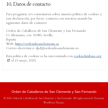
10. Datos de contacto
Para preguntas y/o comentarios sobre nuestra política de cookies y
esta declaración, por favor, contacta con nosotros usando los
siguientes datos de contacto:
Orden de Caballeros de San Clemente y San Fernando
C/ Alemanes, s/n. 41080. Sevilla.
España
Web:
https://ordendesanclemente.es
Correo electrónico:
dpd@
ordendesanclemente.es
Esta política de cookies se ha sincronizado con
cookiedatabase.org
el 23 mayo, 2025.
Orden de Caballeros de San Clemente y San Fernando
© 2026 Orden de Caballeros de San Clemente y San Fernando. All rights reserved.
Premium
WordPress Themes
.