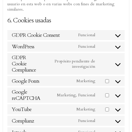
usuario en esta web o en varias webs con fines de marketing
similares.
6. Cookies usadas
GDPR Cookie Consent
Funcional
Consent
to
WordPress
Funcional
service
Consent
gdpr-
to
GDPR
cookie-
service
Propósito pendiente de
Cookie
consent
wordpress
Consent
investigación
Compliance
to
service
Google Fonts
Marketing
gdpr-
Consent
cookie-
to
Google
compliance
service
Marketing, Funcional
reCAPTCHA
Consent
google-
to
fonts
service
YouTube
Marketing
Consent
google-
to
recaptcha
Complianz
Funcional
service
Consent
youtube
to