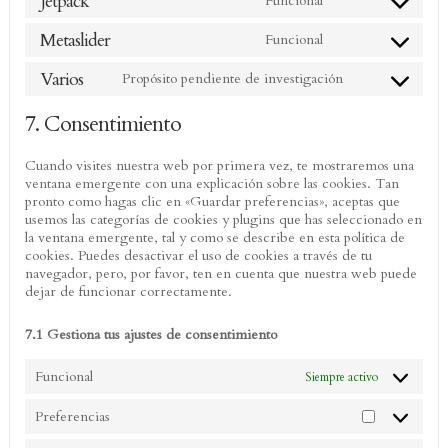
Jetpack
Funcional
service
Consent
complianz
to
Metaslider
Funcional
service
Consent
jetpack
to
Varios
Propósito pendiente de investigación
service
Consent
metaslider
to
7. Consentimiento
service
varios
Cuando visites nuestra web por primera vez, te mostraremos una
ventana emergente con una explicación sobre las cookies. Tan
pronto como hagas clic en «Guardar preferencias», aceptas que
usemos las categorías de cookies y plugins que has seleccionado en
la ventana emergente, tal y como se describe en esta política de
cookies. Puedes desactivar el uso de cookies a través de tu
navegador, pero, por favor, ten en cuenta que nuestra web puede
dejar de funcionar correctamente.
7.1 Gestiona tus ajustes de consentimiento
Funcional
Siempre activo
Preferencias
Preferencia