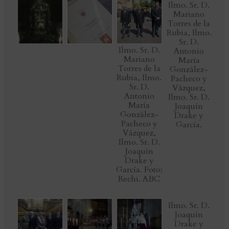
Ilmo. Sr. D.
Mariano
Torres de la
Rubia, Ilmo.
Sr. D.
Ilmo. Sr. D.
Antonio
Mariano
María
Torres de la
González-
Rubia, Ilmo.
Pacheco y
Sr. D.
Vázquez,
Antonio
Ilmo. Sr. D.
María
Joaquín
González-
Drake y
Pacheco y
García.
Vázquez,
Ilmo. Sr. D.
Joaquín
Drake y
García. Foto:
Rechi. ABC
Ilmo. Sr. D.
Joaquín
Drake y