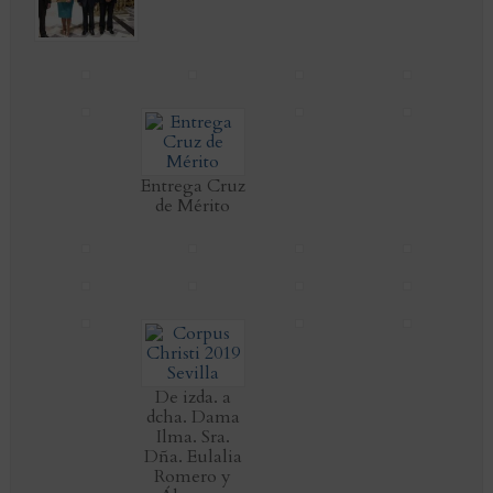
Entrega Cruz
de Mérito
De izda. a
dcha. Dama
Ilma. Sra.
Dña. Eulalia
Romero y