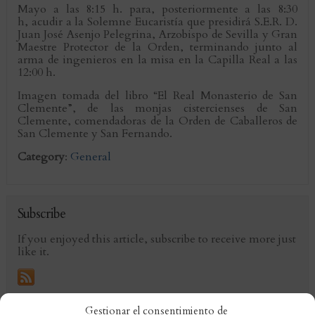
Mayo
a las
8:15
h. para, posteriormente a las
8:30
h, acudir a la Solemne Eucaristía que presidirá S.E.R. D.
Juan José Asenjo Pelegrina, Arzobispo de Sevilla y Gran
Maestre Protector de la Orden, terminando junto al
arma de ingenieros en la misa en la Capilla Real a las
12:00
h.
Imagen tomada del libro “El Real Monasterio de San
Clemente”, de las monjas cistercienses de San
Clemente, comendadoras de la Orden de Caballeros de
San Clemente y San Fernando.
Category
:
General
Subscribe
If you enjoyed this article, subscribe to receive more just
like it.
Gestionar el consentimiento de
Comments are closed.