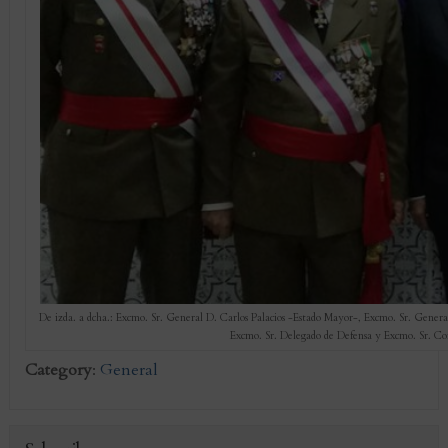
De izda. a dcha.: Excmo. Sr. General D. Carlos Palacios -Estado Mayor-, Excmo. Sr. Gen
Excmo. Sr. Delegado de Defensa y Excmo. Sr. Cor
Category
:
General