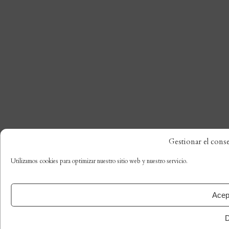
Gestionar el cons
Utilizamos cookies para optimizar nuestro sitio web y nuestro servicio.
Acep