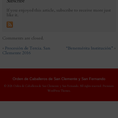
Subscribe
If you enjoyed this article, subscribe to receive more just
like it.
Comments are closed.
«
Procesión de Tercia. San
“Benemérita Institución”
»
Clemente 2016
Orden de Caballeros de San Clemente y San Fernando
© 2026 Orden de Caballeros de San Clemente y San Fernando. All rights reserved.
Premium
WordPress Themes
.