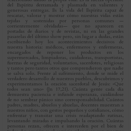
del Espíritu derramada y plasmada en valientes y
generosas entregas. Es la vida del Espíritu capaz de
rescatar, valorar y mostrar cómo nuestras vidas están
tejidas y sostenidas por personas comunes —
corrientemente olvidadas— que no aparecen en
portadas de diarios y de revistas, ni en las grandes
pasarelas del último show pero, sin lugar a dudas, están
escribiendo hoy los acontecimientos decisivos de
nuestra historia: médicos, enfermeros y enfermeras,
encargados de reponer los productos en los
supermercados, limpiadoras, cuidadoras, transportistas,
fuerzas de seguridad, voluntarios, sacerdotes, religiosas
y tantos pero tantos otros que comprendieron que nadie
se salva solo. Frente al sufrimiento, donde se mide el
verdadero desarrollo de nuestros pueblos, descubrimos y
experimentamos la oración sacerdotal de Jesús: «Que
todos sean uno» (Jn 17,21). Cuánta gente cada día
demuestra paciencia e infunde esperanza, cuidándose
de no sembrar pánico sino corresponsabilidad. Cuántos
padres, madres, abuelos y abuelas, docentes muestran a
nuestros niños, con gestos pequeños y cotidianos, cómo
enfrentar y transitar una crisis readaptando rutinas,
levantando miradas e impulsando la oración. Cuántas
personas rezan, ofrecen e interceden por el bien de