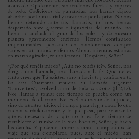
nuestro mundo, que Tú amas más que nosotros, hemos
avanzado rápidamente, sintiéndonos fuertes y capaces
de todo. Codiciosos de ganancias, nos hemos dejado
absorber por lo material y trastornar por la prisa. No nos
hemos detenido ante tus llamadas, no nos hemos
despertado ante guerras e injusticias del mundo, no
hemos escuchado el grito de los pobres y de nuestro
planeta gravemente enfermo. Hemos continuado
imperturbables, pensando en mantenernos siempre
sanos en un mundo enfermo. Ahora, mientras estamos
en mares agitados, te suplicamos: “Despierta, Señor”.
«¿Por qué tenéis miedo? ¿Aún no tenéis fe?». Señor, nos
diriges una llamada, una llamada a la fe. Que no es
tanto creer que Tú existes, sino ir hacia ti y confiar en ti.
En esta Cuaresma resuena tu llamada urgente:
“Convertíos”, «volved a mí de todo corazón» (Jl 2,12).
Nos llamas a tomar este tiempo de prueba como un
momento de elección. No es el momento de tu juicio,
sino de nuestro juicio: el tiempo para elegir entre lo que
cuenta verdaderamente y lo que pasa, para separar lo
que es necesario de lo que no lo es. Es el tiempo de
restablecer el rumbo de la vida hacia ti, Señor, y hacia
los demás. Y podemos mirar a tantos compañeros de
viaje que son ejemplares, pues, ante el miedo, han
reaccionado dando la propia vida. Es la fuerza operante