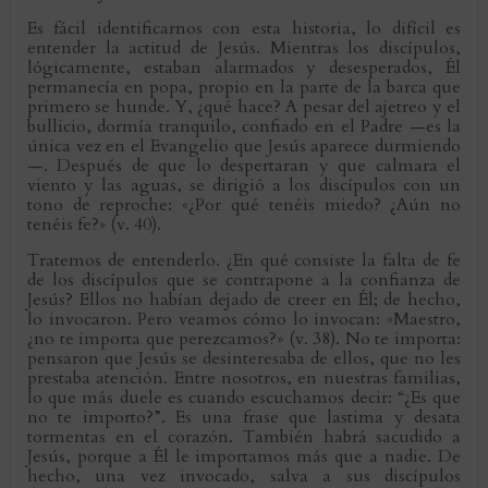
Es fácil identificarnos con esta historia, lo difícil es
entender la actitud de Jesús. Mientras los discípulos,
lógicamente, estaban alarmados y desesperados, Él
permanecía en popa, propio en la parte de la barca que
primero se hunde. Y, ¿qué hace? A pesar del ajetreo y el
bullicio, dormía tranquilo, confiado en el Padre —es la
única vez en el Evangelio que Jesús aparece durmiendo
—. Después de que lo despertaran y que calmara el
viento y las aguas, se dirigió a los discípulos con un
tono de reproche: «¿Por qué tenéis miedo? ¿Aún no
tenéis fe?» (v. 40).
Tratemos de entenderlo. ¿En qué consiste la falta de fe
de los discípulos que se contrapone a la confianza de
Jesús? Ellos no habían dejado de creer en Él; de hecho,
lo invocaron. Pero veamos cómo lo invocan: «Maestro,
¿no te importa que perezcamos?» (v. 38). No te importa:
pensaron que Jesús se desinteresaba de ellos, que no les
prestaba atención. Entre nosotros, en nuestras familias,
lo que más duele es cuando escuchamos decir: “¿Es que
no te importo?”. Es una frase que lastima y desata
tormentas en el corazón. También habrá sacudido a
Jesús, porque a Él le importamos más que a nadie. De
hecho, una vez invocado, salva a sus discípulos