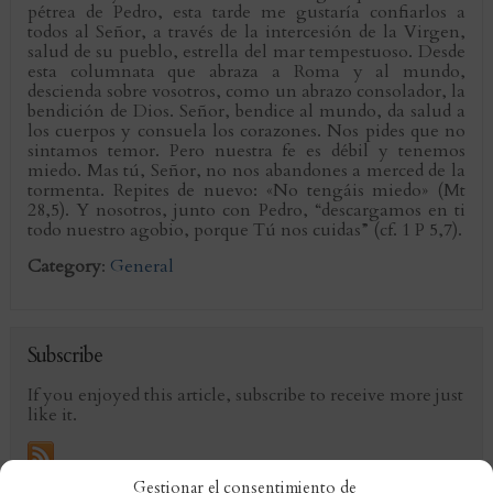
pétrea de Pedro, esta tarde me gustaría confiarlos a
todos al Señor, a través de la intercesión de la Virgen,
salud de su pueblo, estrella del mar tempestuoso. Desde
esta columnata que abraza a Roma y al mundo,
descienda sobre vosotros, como un abrazo consolador, la
bendición de Dios. Señor, bendice al mundo, da salud a
los cuerpos y consuela los corazones. Nos pides que no
sintamos temor. Pero nuestra fe es débil y tenemos
miedo. Mas tú, Señor, no nos abandones a merced de la
tormenta. Repites de nuevo: «No tengáis miedo» (Mt
28,5). Y nosotros, junto con Pedro, “descargamos en ti
todo nuestro agobio, porque Tú nos cuidas” (cf. 1 P 5,7).
Category
:
General
Subscribe
If you enjoyed this article, subscribe to receive more just
like it.
Gestionar el consentimiento de