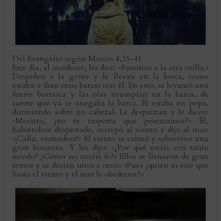
Del Evangelio según Marcos 4,35-41
Este día, al atardecer, les dice: «Pasemos a la otra orilla.»
Despiden a la gente y le llevan en la barca, como
estaba; e iban otras barcas con él. En esto, se levantó una
fuerte borrasca y las olas irrumpían en la barca, de
suerte que ya se anegaba la barca. Él estaba en popa,
durmiendo sobre un cabezal. Le despiertan y le dicen:
«Maestro, ¿no te importa que perezcamos?» Él,
habiéndose despertado, increpó al viento y dijo al mar:
«¡Calla, enmudece!» El viento se calmó y sobrevino una
gran bonanza. Y les dijo: «¿Por qué estáis con tanto
miedo? ¿Cómo no tenéis fe?» Ellos se llenaron de gran
temor y se decían unos a otros: «Pues ¿quién es éste que
hasta el viento y el mar le obedecen?»