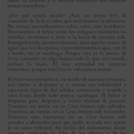
todos. La oración y el servicio silencioso son nuestras
armas vencedoras.
«¿Por qué tenéis miedo? ¿Aún no tenéis fe?». El
comienzo de la fe es saber que necesitamos la salvación.
No somos autosuficientes; solos, solos, nos hundimos.
Necesitamos al Señor como los antiguos marineros las
estrellas. Invitemos a Jesús a la barca de nuestra vida.
Entreguémosle nuestros temores, para que los venza. Al
igual que los discípulos, experimentaremos que, con Él
a bordo, no se naufraga. Porque esta es la fuerza de
Dios: convertir en algo bueno todo lo que nos sucede,
incluso lo malo. Él trae serenidad en nuestras
tormentas, porque con Dios la vida nunca muere.
El Señor nos interpela y, en medio de nuestra tormenta,
nos invita a despertar y a activar esa solidaridad y
esperanza capaz de dar solidez, contención y sentido a
estas horas donde todo parece naufragar. El Señor se
despierta para despertar y avivar nuestra fe pascual.
Tenemos un ancla: en su Cruz hemos sido salvados.
Tenemos un timón: en su Cruz hemos sido rescatados.
Tenemos una esperanza: en su Cruz hemos sido
sanados y abrazados para que nadie ni nada nos separe
de su amor redentor. En medio del aislamiento donde
estamos sufriendo la falta de los afectos y de los