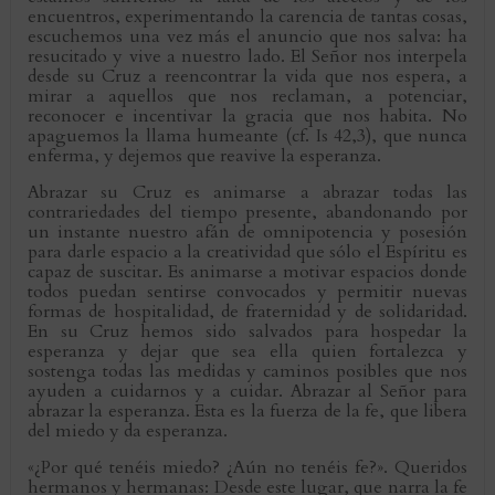
encuentros, experimentando la carencia de tantas cosas,
escuchemos una vez más el anuncio que nos salva: ha
resucitado y vive a nuestro lado. El Señor nos interpela
desde su Cruz a reencontrar la vida que nos espera, a
mirar a aquellos que nos reclaman, a potenciar,
reconocer e incentivar la gracia que nos habita. No
apaguemos la llama humeante (cf. Is 42,3), que nunca
enferma, y dejemos que reavive la esperanza.
Abrazar su Cruz es animarse a abrazar todas las
contrariedades del tiempo presente, abandonando por
un instante nuestro afán de omnipotencia y posesión
para darle espacio a la creatividad que sólo el Espíritu es
capaz de suscitar. Es animarse a motivar espacios donde
todos puedan sentirse convocados y permitir nuevas
formas de hospitalidad, de fraternidad y de solidaridad.
En su Cruz hemos sido salvados para hospedar la
esperanza y dejar que sea ella quien fortalezca y
sostenga todas las medidas y caminos posibles que nos
ayuden a cuidarnos y a cuidar. Abrazar al Señor para
abrazar la esperanza. Esta es la fuerza de la fe, que libera
del miedo y da esperanza.
«¿Por qué tenéis miedo? ¿Aún no tenéis fe?». Queridos
hermanos y hermanas: Desde este lugar, que narra la fe