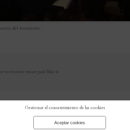
tancia del momento.
be to receive more just like it.
Gestionar el consentimiento de las cookies
atura… regala amor
Aceptar cookies
Orden de Caballeros de San Clemente y San Fernando