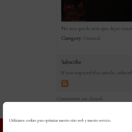
No nos queda más que dejar cons
Category
:
General
Subscribe
If you enjoyed this article, subscri
Comments are closed.
«
Regala espiritualidad, arte, liter
Utilizamos cookies para optimizar nuestro sitio web y nuestro servicio.