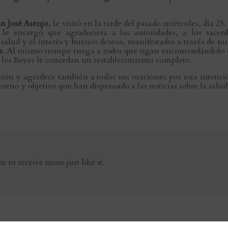
n José Asenjo
, le visitó en la tarde del pasado miércoles, día
 encargó que agradeciera a las autoridades, a los sacerdo
u salud y el interés y buenos deseos, manifestados a través de 
a
. Al mismo tiempo ruega a todos que sigan encomendándolo en
e los Reyes le concedan un restablecimiento completo.
ción y agradece también a todos sus oraciones por esta intenc
reno y objetivo que han dispensado a las noticias sobre la salud
be to receive more just like it.
Visita de SS.MM. lo