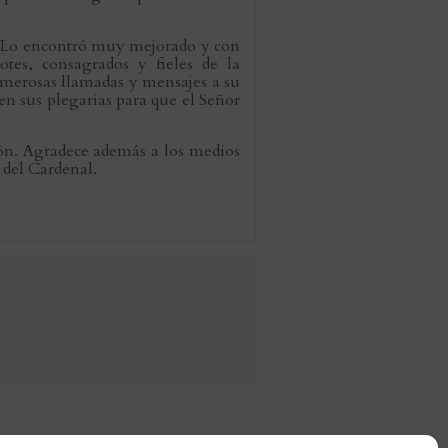
 25. Lo encontró muy mejorado y con
tes, consagrados y fieles de la
numerosas llamadas y mensajes a su
 sus plegarias para que el Señor
ión. Agradece además a los medios
 del Cardenal.
s Reyes de España al Papa Francisco
»