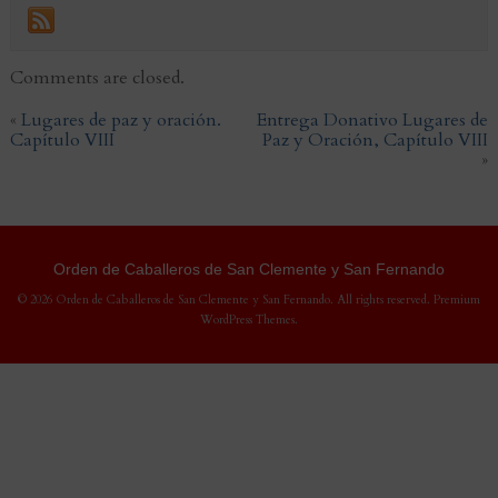
Comments are closed.
«
Lugares de paz y oración.
Entrega Donativo Lugares de
Capítulo VIII
Paz y Oración, Capítulo VIII
»
Orden de Caballeros de San Clemente y San Fernando
© 2026 Orden de Caballeros de San Clemente y San Fernando. All rights reserved.
Premium
WordPress Themes
.