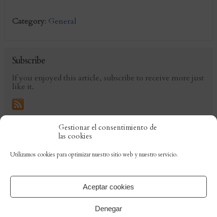
Category
:
General
Subscribe
If you enjoyed this article, subscribe to receive more just
like it.
Gestionar el consentimiento de
Comments are closed.
las cookies
«
Lugares de paz y oración 2.
INICIAMOS EL ADVIENTO,
Utilizamos cookies para optimizar nuestro sitio web y nuestro servicio.
Presentación
por nuestro Gran Maestre
Protector
»
Aceptar cookies
Denegar
Orden de Caballeros de San Clemente y San Fernando