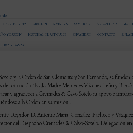
RES PROTECTORES
ORACIÓN
SÍMBOLOS
GOBIERNO
ACTUALIDAD
MULTI
EÑO Y BASCÓN
HISTORIAL DE ARTICULOS
PRIVACIDAD
CONTACTO
ENLAC
LLEROS Y DAMAS
telo y la Orden de San Clemente y San Fernando, se funden en
s de formación “Rvda. Madre Mercedes Vázquez Leño y Bascón” 
tacar y agradecer a Cremades & Cavo Sotelo su apoyo e implicac
iéndose a la Orden en su misión .
idente-Regidor D. Antonio María González-Pacheco y Vázquez y
rector del Despacho Cremades & Calvo-Sotelo, Delegación en 