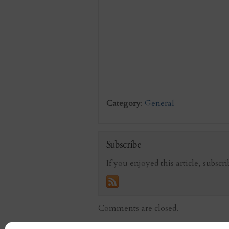
Category
:
General
Subscribe
If you enjoyed this article, subscri
Comments are closed.
«
Entrada anterior