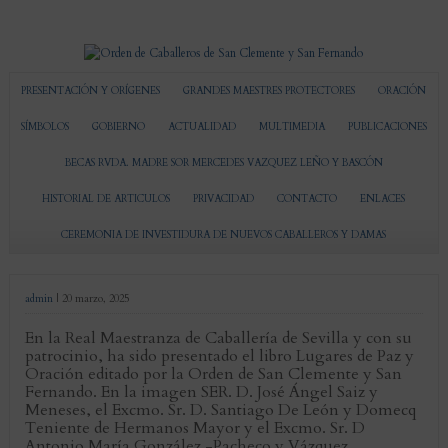
PRESENTACIÓN Y ORÍGENES
GRANDES MAESTRES PROTECTORES
ORACIÓN
SÍMBOLOS
GOBIERNO
ACTUALIDAD
MULTIMEDIA
PUBLICACIONES
BECAS RVDA. MADRE SOR MERCEDES VAZQUEZ LEÑO Y BASCÓN
HISTORIAL DE ARTICULOS
PRIVACIDAD
CONTACTO
ENLACES
CEREMONIA DE INVESTIDURA DE NUEVOS CABALLEROS Y DAMAS
admin
|
20 marzo, 2025
En la Real Maestranza de Caballería de Sevilla y con su
patrocinio, ha sido presentado el libro Lugares de Paz y
Oración editado por la Orden de San Clemente y San
Fernando. En la imagen SER. D. José Ángel Saiz y
Meneses, el Excmo. Sr. D. Santiago De León y Domecq
Teniente de Hermanos Mayor y el Excmo. Sr. D
Antonio María González -Pacheco y Vázquez